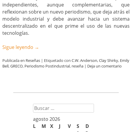
independientes, aunque complementarias, que
reflexionan sobre un nuevo periodismo, que deja atrás el
modelo industrial y debe avanzar hacia un sistema
descentralizado en el que prime el uso de las nuevas
tecnologías.
Sigue leyendo
→
Publicada en
Reseñas
|
Etiquetado con
C.W. Anderson
,
Clay Shirky
,
Emily
Bell
,
GRECO
,
Periodismo Postindustrial
,
reseña
|
Deja un comentario
Buscar
agosto 2026
L
M
X
J
V
S
D