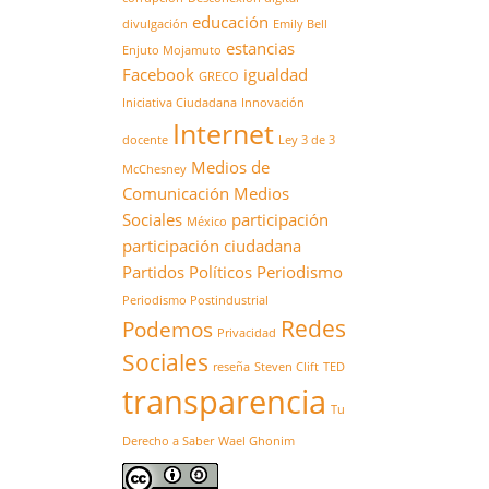
educación
divulgación
Emily Bell
estancias
Enjuto Mojamuto
Facebook
igualdad
GRECO
Iniciativa Ciudadana
Innovación
Internet
docente
Ley 3 de 3
Medios de
McChesney
Comunicación
Medios
Sociales
participación
México
participación ciudadana
Partidos Políticos
Periodismo
Periodismo Postindustrial
Redes
Podemos
Privacidad
Sociales
reseña
Steven Clift
TED
transparencia
Tu
Derecho a Saber
Wael Ghonim