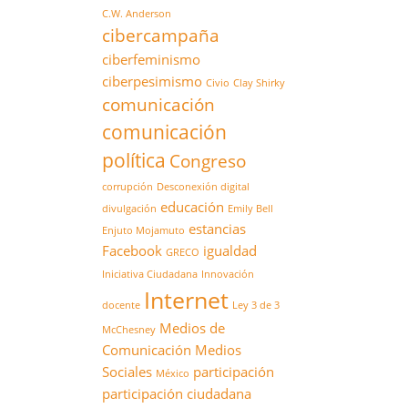
C.W. Anderson
cibercampaña
ciberfeminismo
ciberpesimismo
Civio
Clay Shirky
comunicación
comunicación
política
Congreso
corrupción
Desconexión digital
educación
divulgación
Emily Bell
estancias
Enjuto Mojamuto
Facebook
igualdad
GRECO
Iniciativa Ciudadana
Innovación
Internet
docente
Ley 3 de 3
Medios de
McChesney
Comunicación
Medios
Sociales
participación
México
participación ciudadana