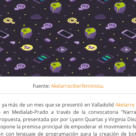
Fuente:
Akelarreciberfeminista.
e ya más de un mes que se presentó en Valladolid
Akelarre
 en Medialab-Prado a través de la convocatoria “Narrat
propuesta, presentada por por Lyann Quartas y Virginia Díez,
ropone la premisa principal de empoderar el movimiento f
ón con lenguaje de programación para la creación de bots