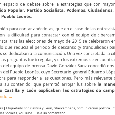
 espacio de debate sobre la estrategias que con mayo
ido Popular, Partido Socialista, Podemos, Ciudadanos,
l Pueblo Leonés
.
én para contar anécdotas, que en el caso de las entrevis
on la dificultad para contactar con el equipo de ciberca
vista: tras las elecciones de mayo de 2015 se celebraron e
 lo que reducía el periodo de descanso (y tranquilidad) p
s se dedicaban a la comunicación. Una vez concretada la cit
 las preguntas fue irregular, y en los extremos se encuentra
 del equipo de prensa David González Sanz concedió dos
n del Pueblo Leonés, cuyo Secretario general Eduardo Lóp
ra para responder a las cuestiones. Pero más relevante q
ra su contenido, que permitió arrojar luz sobre
la mane
 de Castilla y León explicaban las estrategias de ca
endo
→
es
|
Etiquetado con
Castilla y León
,
cibercampaña
,
comunicación política
,
In
es Sociales
,
YouTube
|
Deja un comentario