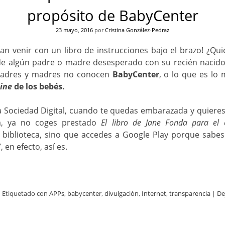
propósito de BabyCenter
23 mayo, 2016
por
Cristina González-Pedraz
an venir con un libro de instrucciones bajo el brazo! ¿Qu
 de algún padre o madre desesperado con su recién nacido
padres y madres no conocen
BabyCenter
, o lo que es lo
ine
de los bebés.
a Sociedad Digital, cuando te quedas embarazada y quiere
a, ya no coges prestado
El libro de Jane Fonda para el
a biblioteca, sino que accedes a Google Play porque sabe
 en efecto, así es.
|
Etiquetado con
APPs
,
babycenter
,
divulgación
,
Internet
,
transparencia
|
De