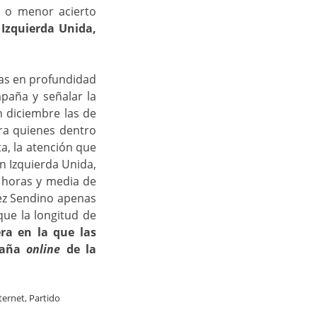
r o menor acierto
 Izquierda Unida,
tas en profundidad
mpaña y señalar la
n diciembre las de
ara quienes dentro
a, la atención que
n Izquierda Unida,
 horas y media de
ez Sendino apenas
ue la longitud de
ra en la que las
mpaña
online
de la
ternet
,
Partido