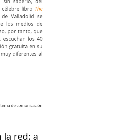
 sin saberlo, del
 célebre libro
The
 de Valladolid se
tre los medios de
o, por tanto, que
n, escuchan los 40
ión gratuita en su
 muy diferentes al
stema de comunicación
 la red: a