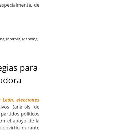
 especialmente, de
ine
,
Internet
,
Manning
,
egias para
vadora
 León, elecciones
vos (análisis de
 partidos políticos
on el apoyo de la
convirtió durante