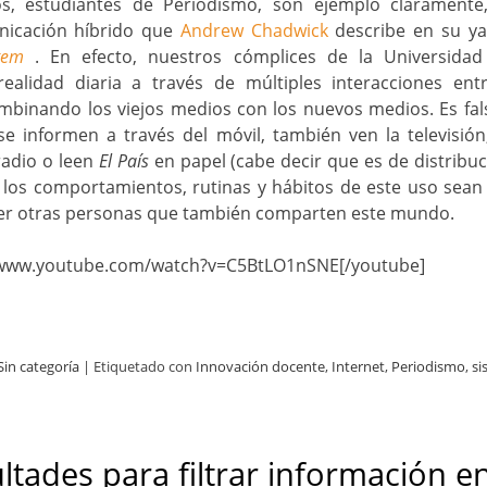
, estudiantes de Periodismo, son ejemplo claramente,
nicación híbrido que
Andrew Chadwick
describe en su ya
stem
. En efecto, nuestros cómplices de la Universidad
ealidad diaria a través de múltiples interacciones en
binando los viejos medios con los nuevos medios. Es fals
se informen a través del móvil, también ven la televisió
 radio o leen
El País
en papel (cabe decir que es de distribuc
 los comportamientos, rutinas y hábitos de este uso sean
er otras personas que también comparten este mundo.
/www.youtube.com/watch?v=C5BtLO1nSNE[/youtube]
Sin categoría
|
Etiquetado con
Innovación docente
,
Internet
,
Periodismo
,
si
ultades para filtrar información en