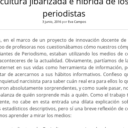
 cultura jibarizada e híbrida de lo
periodistas
3 junio, 2016
por
Eva Campos
 en el marco de un proyecto de innovación docente de 
upo de profesoras nos cuestionábamos cómo nuestros cómpl
diantes de Periodismo, estaban utilizando los medios de 
aconteceres de la actualidad. Obviamente, partíamos de l
Internet en sus vidas como herramienta de información, p
tar de acercarnos a sus hábitos informativos. Confieso qu
nquietud narcisista para saber cuán real era para ellos lo q
eron absolutamente sorprendentes, y como suele pasar, no
 balanza de quién sorprende más a quién. Como el trabajo 
ente, no cabe en esta entrada una dilata explicación sob
 estadísticos descriptivos, pero sí una breve reflexión de 
mos aprender a mirar los medios: