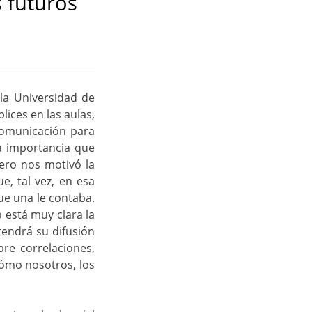
s futuros
la Universidad de
ices en las aulas,
comunicación para
a importancia que
ero nos motivó la
e, tal vez, en esa
ue una le contaba.
 está muy clara la
tendrá su difusión
re correlaciones,
cómo nosotros, los