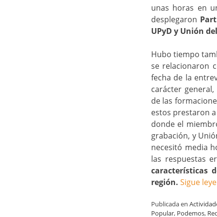
unas horas en un
desplegaron
Part
UPyD y Unión de
Hubo tiempo tambi
se relacionaron c
fecha de la entre
carácter general,
de las formacione
estos prestaron a
donde el miembro
grabación, y Unió
necesitó media ho
las respuestas e
características
región.
Sigue ley
Publicada en
Actividad
Popular
,
Podemos
,
Red