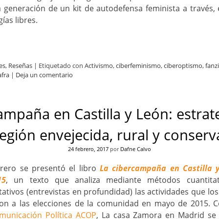
a generación de un kit de autodefensa feminista a través,
ías libres.
es
,
Reseñas
|
Etiquetado con
Activismo
,
ciberfeminismo
,
ciberoptismo
,
fanz
afra
|
Deja un comentario
ampaña en Castilla y León: estrat
egión envejecida, rural y conser
24 febrero, 2017
por
Dafne Calvo
rero se presentó el libro
La cibercampaña en Castilla y
15
, un texto que analiza mediante métodos cuantitati
tativos (entrevistas en profundidad) las actividades que los
on a las elecciones de la comunidad en mayo de 2015. C
municación Política ACOP
, La casa Zamora en Madrid se 