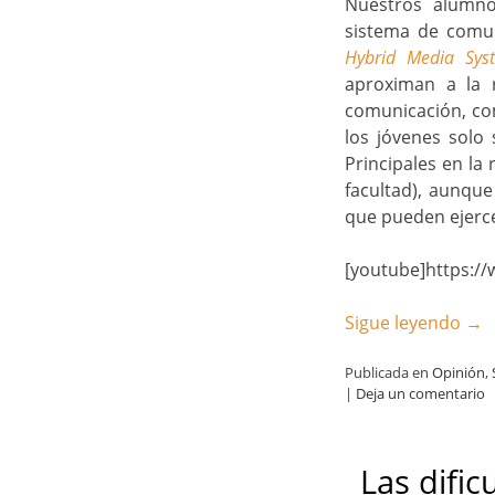
Nuestros alumnos
sistema de comu
Hybrid Media Sy
aproximan a la r
comunicación, com
los jóvenes solo 
Principales en la
facultad), aunque
que pueden ejerc
[youtube]https:/
Sigue leyendo
→
Publicada en
Opinión
,
|
Deja un comentario
Las dific