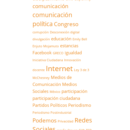
comunicación
comunicación
política
Congreso
corrupción
Desconexión digital
educación
divulgación
Emily Bell
estancias
Enjuto Mojamuto
Facebook
igualdad
GRECO
Iniciativa Ciudadana
Innovación
Internet
docente
Ley 3 de 3
Medios de
McChesney
Comunicación
Medios
Sociales
participación
México
participación ciudadana
Partidos Políticos
Periodismo
Periodismo Postindustrial
Redes
Podemos
Privacidad
Sociales