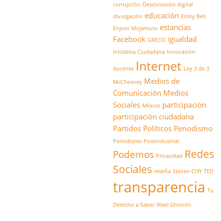
corrupción
Desconexión digital
educación
divulgación
Emily Bell
estancias
Enjuto Mojamuto
Facebook
igualdad
GRECO
Iniciativa Ciudadana
Innovación
Internet
docente
Ley 3 de 3
Medios de
McChesney
Comunicación
Medios
Sociales
participación
México
participación ciudadana
Partidos Políticos
Periodismo
Periodismo Postindustrial
Redes
Podemos
Privacidad
Sociales
reseña
Steven Clift
TED
transparencia
Tu
Derecho a Saber
Wael Ghonim