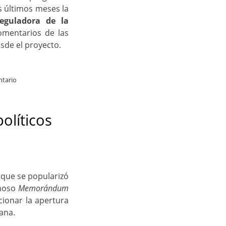
os últimos meses la
eguladora de la
omentarios de las
sde el proyecto.
ntario
olíticos
que se popularizó
amoso
Memorándum
ionar la apertura
dana.