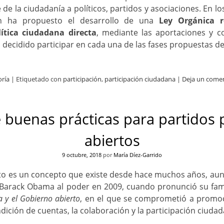
 de la ciudadanía a políticos, partidos y asociaciones. En l
ién ha propuesto el desarrollo de una
Ley Orgánica r
lítica ciudadana directa
, mediante las aportaciones y c
decidido participar en cada una de las fases propuestas de
oría
|
Etiquetado con
participación
,
participación ciudadana
|
Deja un come
 buenas prácticas para partidos p
abiertos
9 octubre, 2018
por
María Díez-Garrido
to es un concepto que existe desde hace muchos años, aun
e Barack Obama al poder en 2009, cuando pronunció su f
a y el Gobierno abierto
, en el que se comprometió a promoc
ndición de cuentas, la colaboración y la participación ciuda