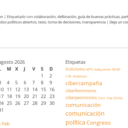
ón
|
Etiquetado con
colaboración
,
delbiración
,
guía de buenas prácticas
,
par
idos políticos abiertos
,
tesis
,
toma de decisiones
,
transparencia
|
Deja un co
agosto 2026
Etiquetas
L
M
X
J
V
S
D
Activismo
APPs
babycenter
BUAP
1
2
C.W. Anderson
3
4
5
6
7
8
9
cibercampaña
10
11
12
13
14
15
16
ciberfeminismo
17
18
19
20
21
22
23
ciberpesimismo
Civio
Clay Shirky
24
25
26
27
28
29
30
comunicación
31
comunicación
política
Congreso
« Feb