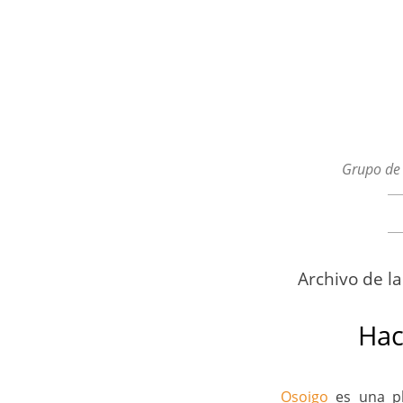
Grupo de 
Menú
Ir al contenido
Archivo de l
Hac
Osoigo
es una pl