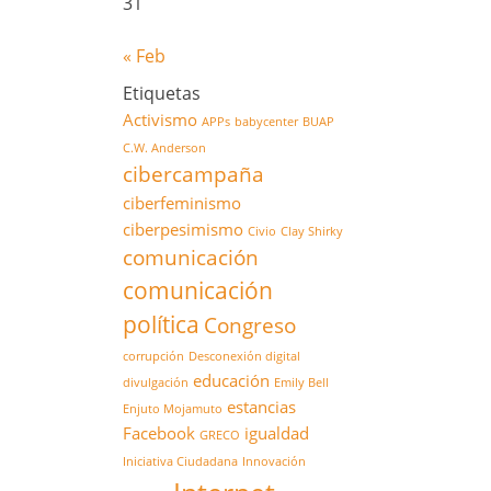
31
« Feb
Etiquetas
Activismo
APPs
babycenter
BUAP
C.W. Anderson
cibercampaña
ciberfeminismo
ciberpesimismo
Civio
Clay Shirky
comunicación
comunicación
política
Congreso
corrupción
Desconexión digital
educación
divulgación
Emily Bell
estancias
Enjuto Mojamuto
Facebook
igualdad
GRECO
Iniciativa Ciudadana
Innovación