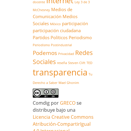
Internet
docente
Ley 3 de 3
Medios de
McChesney
Comunicación
Medios
Sociales
participación
México
participación ciudadana
Partidos Políticos
Periodismo
Periodismo Postindustrial
Redes
Podemos
Privacidad
Sociales
reseña
Steven Clift
TED
transparencia
Tu
Derecho a Saber
Wael Ghonim
Comdig
por
GRECO
se
distribuye bajo una
Licencia Creative Commons
Atribución-CompartirIgual