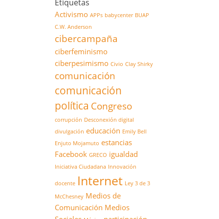
Etiquetas
Activismo
APPs
babycenter
BUAP
C.W. Anderson
cibercampaña
ciberfeminismo
ciberpesimismo
Civio
Clay Shirky
comunicación
comunicación
política
Congreso
corrupción
Desconexión digital
educación
divulgación
Emily Bell
estancias
Enjuto Mojamuto
Facebook
igualdad
GRECO
Iniciativa Ciudadana
Innovación
Internet
docente
Ley 3 de 3
Medios de
McChesney
Comunicación
Medios
Sociales
participación