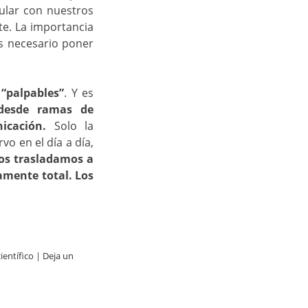
cular con nuestros
te. La importancia
es necesario poner
 “palpables”
. Y es
 desde ramas de
icación.
Solo la
vo en el día a día,
nos trasladamos a
amente total. Los
ientífico
|
Deja un