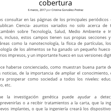
cobertura
6 marzo, 2017
por
Cristina González-Pedraz
 consultar en las páginas de los principales periódicos 
publican Ciencia- asuntos variados no solo acerca de
o también sobre Tecnología, Salud, Medio Ambiente e I
es, incluso, estos campos tienen sus propias secciones y
áreas como la nanotecnología, la física de partículas, los
nología de los alimentos se ha ganado un pequeño hueco e
arios impresos, y un importante hueco en sus versiones digit
ece haberse concienciado, como muestran buena parte d
 noticias, de la importancia de ampliar el conocimiento, 
ara prosperar como sociedad a todos los niveles: educ
o, etc.
ue la investigación genética puede ayudar a detec
revenirlas o a recibir tratamientos a la carta, que la ing
vos implantes, o que la ingeniería creará los dispositiv