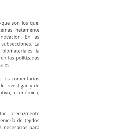
–que son los que,
 temas netamente
nnovación. En las
 subsecciones. La
 biomateriales, la
n las politizadas
ales.
e los comentarios
de investigar y de
ativo, económico,
tar precozmente
eniería de tejidos
os necesarios para