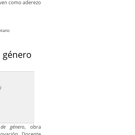
rven como aderezo
tario
e género
)
 de género
, obra
ovación Docente