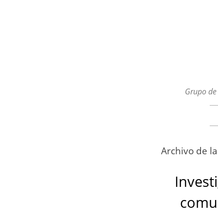
Grupo de 
Menú
Ir al contenido
Archivo de l
Invest
comun