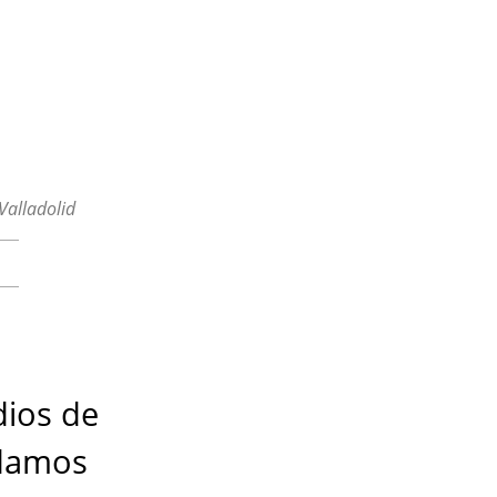
Valladolid
dios de
 damos