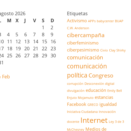
agosto 2026
Etiquetas
L
M
X
J
V
S
D
Activismo
APPs
babycenter
BUAP
1
2
C.W. Anderson
3
4
5
6
7
8
9
cibercampaña
10
11
12
13
14
15
16
ciberfeminismo
17
18
19
20
21
22
23
ciberpesimismo
Civio
Clay Shirky
24
25
26
27
28
29
30
comunicación
31
comunicación
política
Congreso
« Feb
corrupción
Desconexión digital
educación
divulgación
Emily Bell
estancias
Enjuto Mojamuto
Facebook
igualdad
GRECO
Iniciativa Ciudadana
Innovación
Internet
docente
Ley 3 de 3
Medios de
McChesney