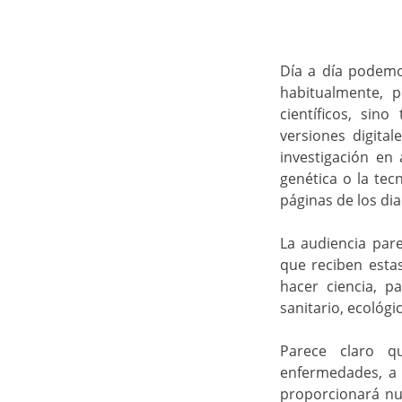
Día a día podemos
habitualmente, 
científicos, sin
versiones digital
investigación en 
genética o la tec
páginas de los di
La audiencia par
que reciben estas
hacer ciencia, p
sanitario, ecológic
Parece claro q
enfermedades, a p
proporcionará nue