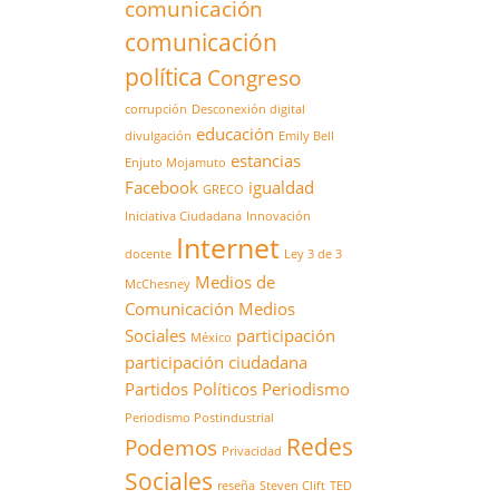
comunicación
comunicación
política
Congreso
corrupción
Desconexión digital
educación
divulgación
Emily Bell
estancias
Enjuto Mojamuto
Facebook
igualdad
GRECO
Iniciativa Ciudadana
Innovación
Internet
docente
Ley 3 de 3
Medios de
McChesney
Comunicación
Medios
Sociales
participación
México
participación ciudadana
Partidos Políticos
Periodismo
Periodismo Postindustrial
Redes
Podemos
Privacidad
Sociales
reseña
Steven Clift
TED