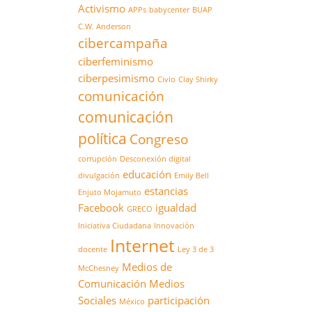
Activismo
APPs
babycenter
BUAP
C.W. Anderson
cibercampaña
ciberfeminismo
ciberpesimismo
Civio
Clay Shirky
comunicación
comunicación
política
Congreso
corrupción
Desconexión digital
educación
divulgación
Emily Bell
estancias
Enjuto Mojamuto
Facebook
igualdad
GRECO
Iniciativa Ciudadana
Innovación
Internet
docente
Ley 3 de 3
Medios de
McChesney
Comunicación
Medios
Sociales
participación
México