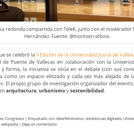
sa redonda compartida con TeleK, junto con el moderador 
Hernández. Fuente: @montserratboix.
ue se celebró la
II Edición de la Universidad Social de Vallek
l de Puente de Vallecas en colaboración con la Universid
y forma, la iniciativa se sitúa en el debate (con sus consi
a como un espacio elitizado y cada vez más alejado de la
s. El propio grupo de investigación organizador del evento
 en
arquitectura
,
urbanismo
y
sostenibilidad
.
es
,
Congresos
|
Etiquetado con
ciberfeminismo
,
resistencias digitales
,
Univer
,
wikipedia
|
Deja un comentario