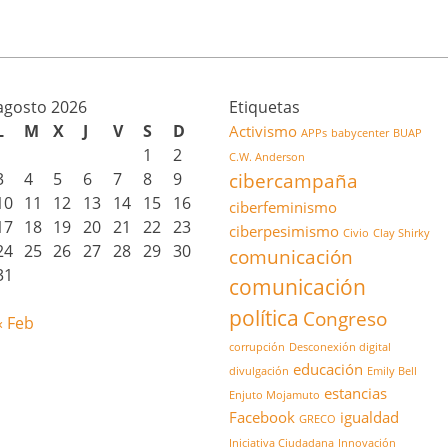
agosto 2026
Etiquetas
L
M
X
J
V
S
D
Activismo
APPs
babycenter
BUAP
1
2
C.W. Anderson
3
4
5
6
7
8
9
cibercampaña
10
11
12
13
14
15
16
ciberfeminismo
17
18
19
20
21
22
23
ciberpesimismo
Civio
Clay Shirky
24
25
26
27
28
29
30
comunicación
31
comunicación
política
Congreso
« Feb
corrupción
Desconexión digital
educación
divulgación
Emily Bell
estancias
Enjuto Mojamuto
Facebook
igualdad
GRECO
Iniciativa Ciudadana
Innovación