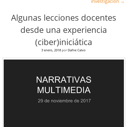
investigación
→
Algunas lecciones docentes
desde una experiencia
(ciber)iniciática
3 enero, 2018
por
Dafne Calvo