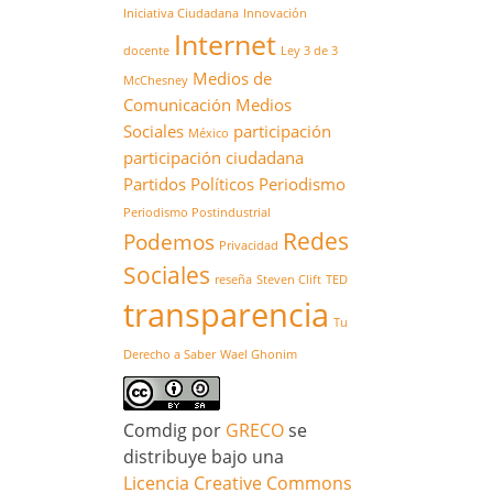
Iniciativa Ciudadana
Innovación
Internet
docente
Ley 3 de 3
Medios de
McChesney
Comunicación
Medios
Sociales
participación
México
participación ciudadana
Partidos Políticos
Periodismo
Periodismo Postindustrial
Redes
Podemos
Privacidad
Sociales
reseña
Steven Clift
TED
transparencia
Tu
Derecho a Saber
Wael Ghonim
Comdig
por
GRECO
se
distribuye bajo una
Licencia Creative Commons