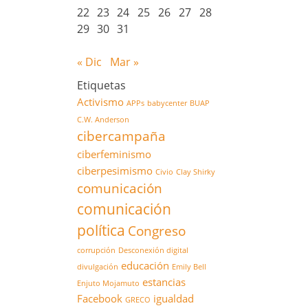
22
23
24
25
26
27
28
29
30
31
« Dic
Mar »
Etiquetas
Activismo
APPs
babycenter
BUAP
C.W. Anderson
cibercampaña
ciberfeminismo
ciberpesimismo
Civio
Clay Shirky
comunicación
comunicación
política
Congreso
corrupción
Desconexión digital
educación
divulgación
Emily Bell
estancias
Enjuto Mojamuto
Facebook
igualdad
GRECO