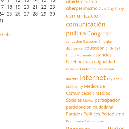
10
11
12
13
14
15
16
ciberfeminismo
17
18
19
20
21
22
23
ciberpesimismo
Civio
Clay Shirky
24
25
26
27
28
29
30
comunicación
31
comunicación
política
Congreso
« Feb
corrupción
Desconexión digital
educación
divulgación
Emily Bell
estancias
Enjuto Mojamuto
Facebook
igualdad
GRECO
Iniciativa Ciudadana
Innovación
Internet
docente
Ley 3 de 3
Medios de
McChesney
Comunicación
Medios
Sociales
participación
México
participación ciudadana
Partidos Políticos
Periodismo
Periodismo Postindustrial
Redes
Podemos