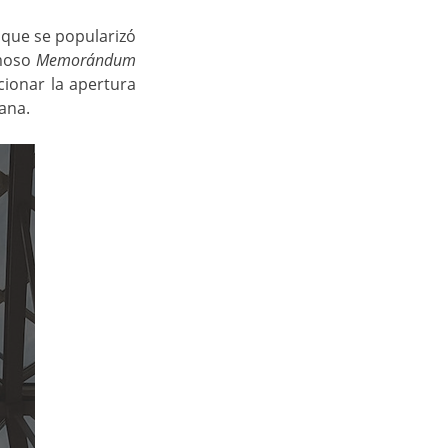
que se popularizó
amoso
Memorándum
ionar la apertura
dana.