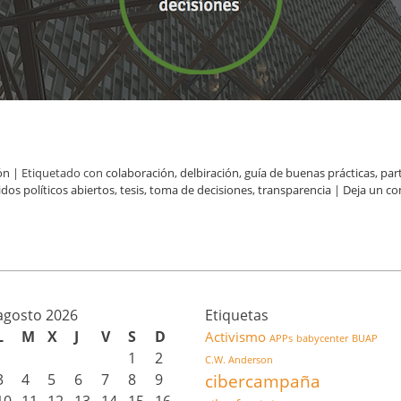
ón
|
Etiquetado con
colaboración
,
delbiración
,
guía de buenas prácticas
,
par
idos políticos abiertos
,
tesis
,
toma de decisiones
,
transparencia
|
Deja un co
agosto 2026
Etiquetas
L
M
X
J
V
S
D
Activismo
APPs
babycenter
BUAP
1
2
C.W. Anderson
3
4
5
6
7
8
9
cibercampaña