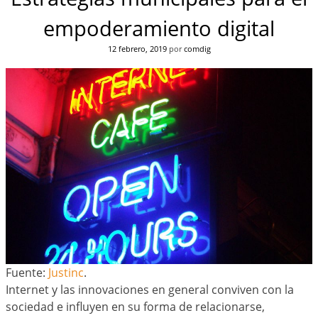
empoderamiento digital
12 febrero, 2019
por
comdig
Fuente:
Justinc
.
Internet y las innovaciones en general conviven con la
sociedad e influyen en su forma de relacionarse,