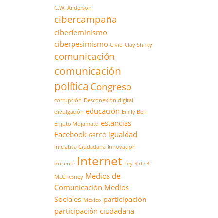
C.W. Anderson
cibercampaña
ciberfeminismo
ciberpesimismo
Civio
Clay Shirky
comunicación
comunicación
política
Congreso
corrupción
Desconexión digital
educación
divulgación
Emily Bell
estancias
Enjuto Mojamuto
Facebook
igualdad
GRECO
Iniciativa Ciudadana
Innovación
Internet
docente
Ley 3 de 3
Medios de
McChesney
Comunicación
Medios
Sociales
participación
México
participación ciudadana