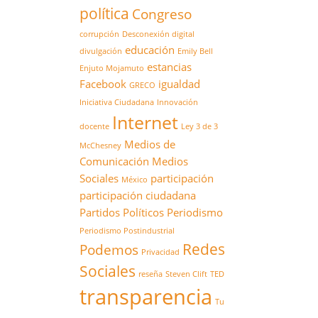
política
Congreso
corrupción
Desconexión digital
educación
divulgación
Emily Bell
estancias
Enjuto Mojamuto
Facebook
igualdad
GRECO
Iniciativa Ciudadana
Innovación
Internet
docente
Ley 3 de 3
Medios de
McChesney
Comunicación
Medios
Sociales
participación
México
participación ciudadana
Partidos Políticos
Periodismo
Periodismo Postindustrial
Redes
Podemos
Privacidad
Sociales
reseña
Steven Clift
TED
transparencia
Tu