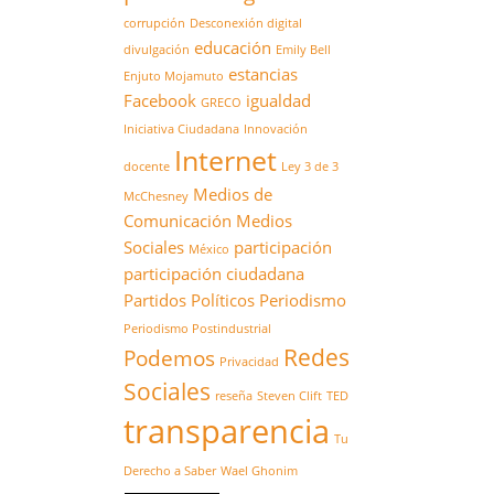
corrupción
Desconexión digital
educación
divulgación
Emily Bell
estancias
Enjuto Mojamuto
Facebook
igualdad
GRECO
Iniciativa Ciudadana
Innovación
Internet
docente
Ley 3 de 3
Medios de
McChesney
Comunicación
Medios
Sociales
participación
México
participación ciudadana
Partidos Políticos
Periodismo
Periodismo Postindustrial
Redes
Podemos
Privacidad
Sociales
reseña
Steven Clift
TED
transparencia
Tu
Derecho a Saber
Wael Ghonim