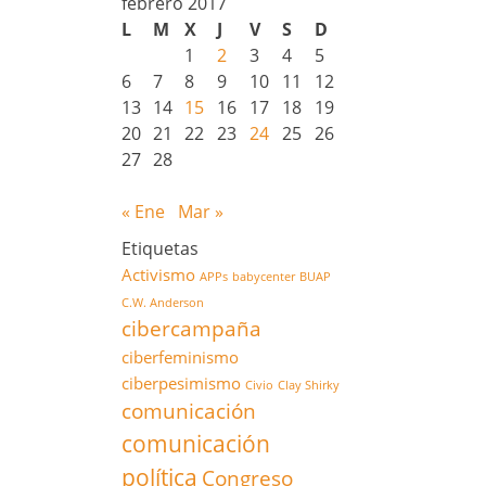
febrero 2017
L
M
X
J
V
S
D
1
2
3
4
5
6
7
8
9
10
11
12
13
14
15
16
17
18
19
20
21
22
23
24
25
26
27
28
« Ene
Mar »
Etiquetas
Activismo
APPs
babycenter
BUAP
C.W. Anderson
cibercampaña
ciberfeminismo
ciberpesimismo
Civio
Clay Shirky
comunicación
comunicación
política
Congreso